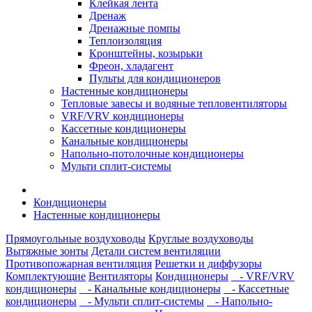
Клейкая лента
Дренаж
Дренажные помпы
Теплоизоляция
Кронштейны, козырьки
Фреон, хладагент
Пульты для кондиционеров
Настенные кондиционеры
Тепловые завесы и водяные тепловентиляторы
VRF/VRV кондиционеры
Кассетные кондиционеры
Канальные кондиционеры
Напольно-потолочные кондиционеры
Мульти сплит-системы
Кондиционеры
Настенные кондиционеры
Прямоугольные воздуховоды
Круглые воздуховоды
Вытяжные зонты
Детали систем вентиляции
Противопожарная вентиляция
Решетки и диффузоры
Комплектующие
Вентиляторы
Кондиционеры
- VRF/VRV
кондиционеры
- Канальные кондиционеры
- Кассетные
кондиционеры
- Мульти сплит-системы
- Напольно-